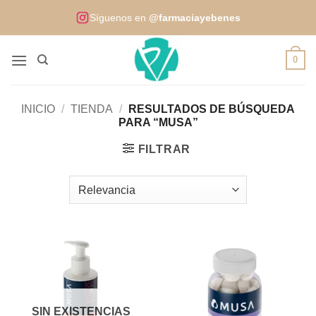
Saltar
Síguenos en
@farmaciayebenes
al
contenido
0
INICIO
/
TIENDA
/
RESULTADOS DE BÚSQUEDA
PARA “MUSA”
FILTRAR
SIN EXISTENCIAS