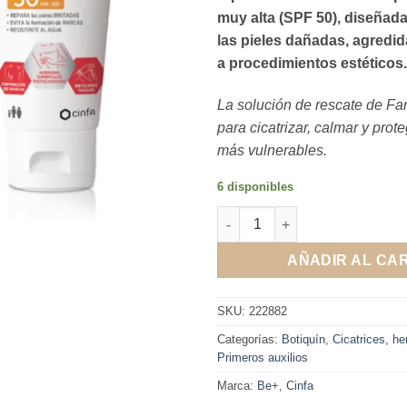
muy alta (SPF 50), diseñad
las pieles dañadas, agredi
a procedimientos estéticos.
La solución de rescate de F
para cicatrizar, calmar y prote
más vulnerables.
6 disponibles
Be+ Med Pomada Reparadora Ef
AÑADIR AL CA
SKU:
222882
Categorías:
Botiquín
,
Cicatrices, h
Primeros auxilios
Marca:
Be+
,
Cinfa