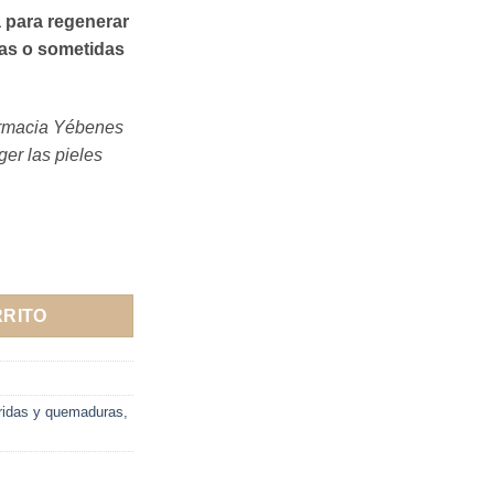
a para regenerar
das o sometidas
armacia Yébenes
ger las pieles
ecto Barrera SPF 50 cantidad
RRITO
eridas y quemaduras
,