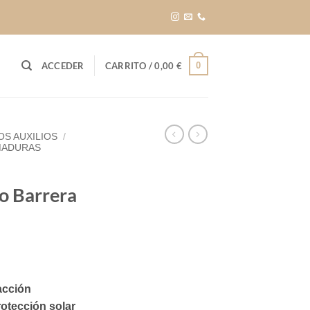
0
ACCEDER
CARRITO /
0,00
€
OS AUXILIOS
/
EMADURAS
a
o Barrera
acción
rotección solar