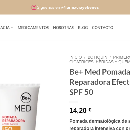
Síguenos en
@farmaciayebenes
ACIA
MEDICAMENTOS
NOSOTRAS
BLOG
CONTACTO
INICIO
/
BOTIQUÍN
/
PRIMER
CICATRICES, HERIDAS Y QU
Be+ Med Pomad
Reparadora Efect
SPF 50
14,20
€
Pomada dermatológica de 
reparadora intensiva con p