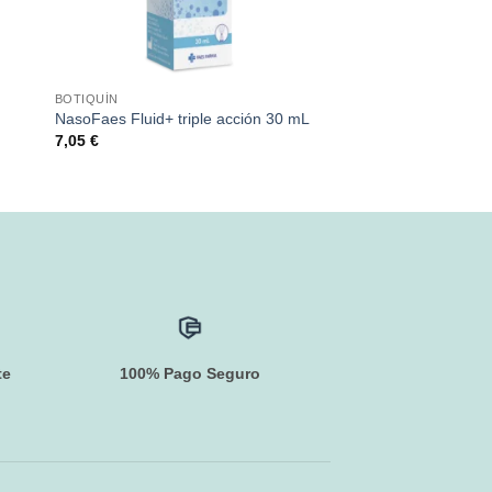
BOTIQUÍN
NasoFaes Fluid+ triple acción 30 mL
7,05
€
te
100% Pago Seguro