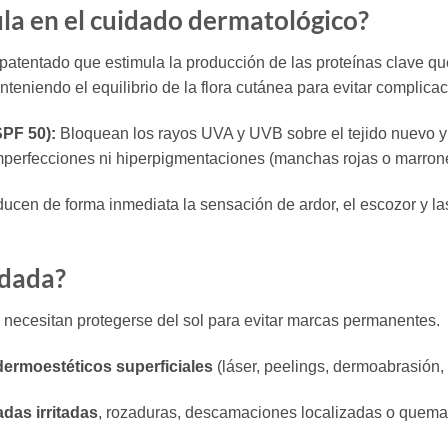
la en el cuidado dermatológico?
atentado que estimula la producción de las proteínas clave que
nteniendo el equilibrio de la flora cutánea para evitar complica
SPF 50):
Bloquean los rayos UVA y UVB sobre el tejido nuevo y 
 imperfecciones ni hiperpigmentaciones (manchas rojas o marron
cen de forma inmediata la sensación de ardor, el escozor y las 
ndada?
necesitan protegerse del sol para evitar marcas permanentes.
ermoestéticos superficiales
(láser, peelings, dermoabrasión,
adas irritadas
, rozaduras, descamaciones localizadas o quemad