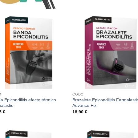
O
CODO
a Epicondilitis efecto térmico
Brazalete Epicondilitis Farmalasti
alastic
Advance Fix
95
€
18,90
€