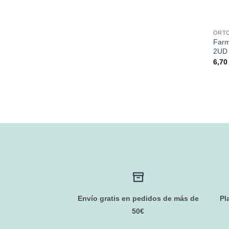
ORTO
Farm
2UD
6,7
Envío gratis en pedidos de más de
Pl
50€