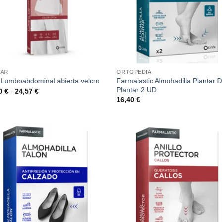
BAR
ORTOPEDIA
Farmalastic Almohadilla Plantar D
 Lumboabdominal abierta velcro
Plantar 2 UD
Rango
60
€
-
24,57
€
de
16,40
€
precios:
desde
20,60 €
hasta
24,57 €