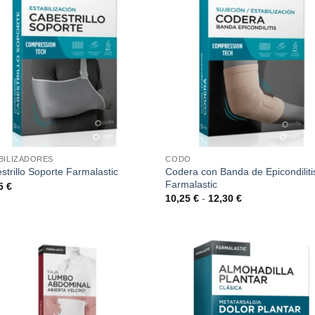
BILIZADORES
CODO
Codera con Banda de Epicondiliti
strillo Soporte Farmalastic
Farmalastic
35
€
Rango
10,25
€
-
12,30
€
de
precios:
desde
10,25 €
hasta
12,30 €