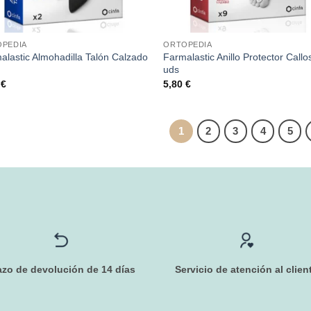
PEDIA
ORTOPEDIA
alastic Almohadilla Talón Calzado
Farmalastic Anillo Protector Callo
uds
0
€
5,80
€
1
2
3
4
5
azo de devolución de 14 días
Servicio de atención al clien