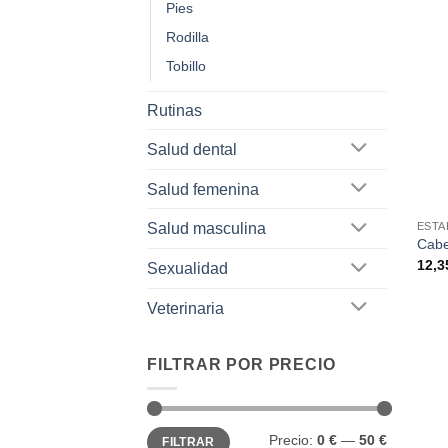
Pies
Rodilla
Tobillo
Rutinas
Salud dental
Salud femenina
ESTA
Salud masculina
Cabe
12,
Sexualidad
Veterinaria
FILTRAR POR PRECIO
Precio
Precio
Precio:
0 €
—
50 €
FILTRAR
mínimo
máximo