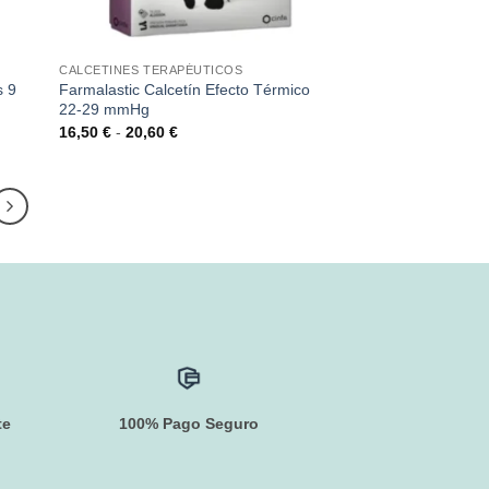
CALCETINES TERAPÉUTICOS
s 9
Farmalastic Calcetín Efecto Térmico
22-29 mmHg
Rango
16,50
€
-
20,60
€
de
precios:
desde
16,50 €
hasta
20,60 €
te
100% Pago Seguro