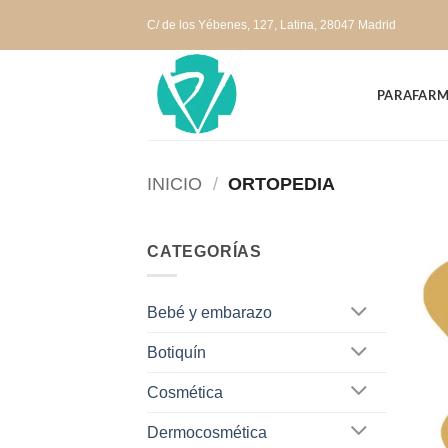
Saltar
C/ de los Yébenes, 127, Latina, 28047 Madrid
al
contenido
PARAFARM
INICIO
/
ORTOPEDIA
CATEGORÍAS
Bebé y embarazo
Botiquín
Cosmética
Dermocosmética