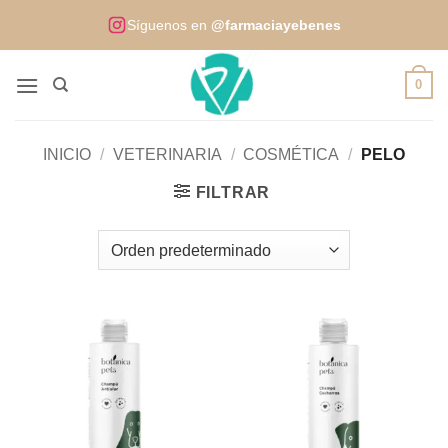
Saltar
Síguenos en
@farmaciayebenes
al
contenido
0
INICIO
/
VETERINARIA
/
COSMÉTICA
/
PELO
FILTRAR