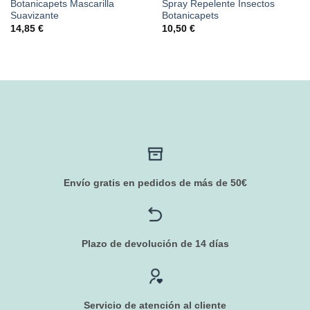
Botanicapets Mascarilla
Spray Repelente Insectos
Suavizante
Botanicapets
14,85
€
10,50
€
Envío gratis en pedidos de más de 50€
Plazo de devolución de 14 días
Servicio de atención al cliente