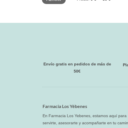
mínimo
máximo
Envío gratis en pedidos de más de
Pl
50€
Farmacia Los Yébenes
En Farmacia Los Yebenes, estamos aquí para
servirte, asesorarte y acompañarte en tu cami