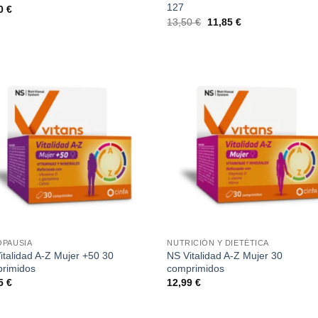
127
90
€
El
El
13,50
€
11,85
€
precio
precio
original
actual
era:
es:
13,50 €.
11,85 €.
PAUSIA
NUTRICIÓN Y DIETÉTICA
italidad A-Z Mujer +50 30
NS Vitalidad A-Z Mujer 30
rimidos
comprimidos
95
€
12,99
€