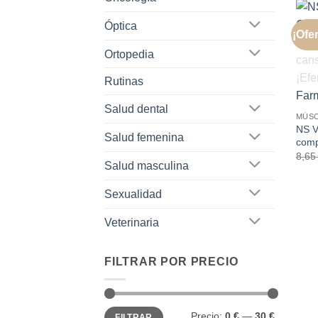
Óptica
¡Ofer
Ortopedia
Rutinas
Salud dental
MÚSC
NS V
Salud femenina
comp
8,6
Salud masculina
Sexualidad
Veterinaria
FILTRAR POR PRECIO
Precio
Precio
Precio:
0 €
—
30 €
FILTRAR