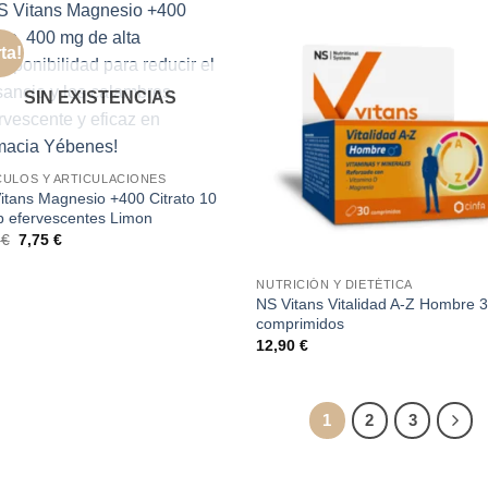
ta!
SIN EXISTENCIAS
ULOS Y ARTICULACIONES
itans Magnesio +400 Citrato 10
 efervescentes Limon
El
El
5
€
7,75
€
precio
precio
original
actual
era:
es:
NUTRICIÓN Y DIETÉTICA
8,65 €.
7,75 €.
NS Vitans Vitalidad A-Z Hombre 
comprimidos
12,90
€
1
2
3