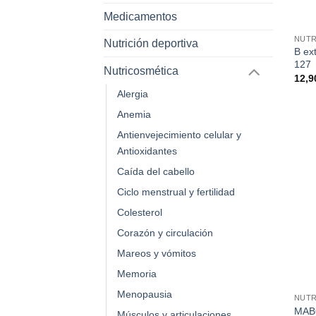
Medicamentos
NUTR
Nutrición deportiva
B ex
127
Nutricosmética
12,
Alergia
Anemia
Antienvejecimiento celular y
Antioxidantes
Caída del cabello
Ciclo menstrual y fertilidad
Colesterol
Corazón y circulación
Mareos y vómitos
Memoria
Menopausia
NUTR
MAB
Músculos y articulaciones