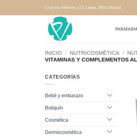
Saltar
C/ de los Yébenes, 127, Latina, 28047 Madrid
al
contenido
PARAFARM
INICIO
/
NUTRICOSMÉTICA
/
NUT
VITAMINAS Y COMPLEMENTOS AL
CATEGORÍAS
Bebé y embarazo
Botiquín
Cosmética
Dermocosmética