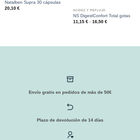
Natalben Supra 30 cápsulas
20,10
€
ACIDEZ Y REFLUJO
NS DigestConfort Total gotas
Rango
11,15
€
-
16,50
€
de
precios:
desde
11,15 €
hasta
16,50 €
Envío gratis en pedidos de más de 50€
Plazo de devolución de 14 días