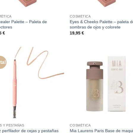
ÉTICA
COSMÉTICA
ealer Palette – Paleta de
Eyes & Cheeks Palette – paleta d
ectores
sombras de ojos y colorete
95
€
19,95
€
ta!
S Y PESTAÑAS
COSMÉTICA
z perfilador de cejas y pestañas
Mia Laurens Paris Base de maquil