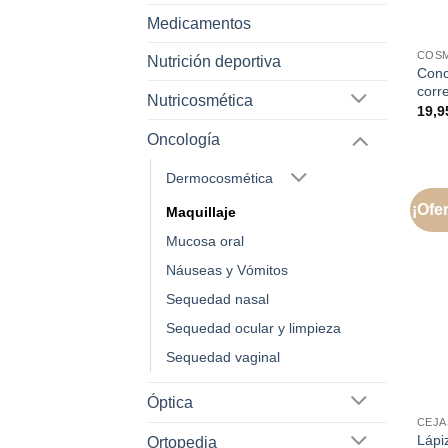
Medicamentos
COSM
Nutrición deportiva
Conc
corr
Nutricosmética
19,
Oncología
Dermocosmética
¡Ofer
Maquillaje
Mucosa oral
Náuseas y Vómitos
Sequedad nasal
Sequedad ocular y limpieza
Sequedad vaginal
Óptica
CEJA
Lápi
Ortopedia