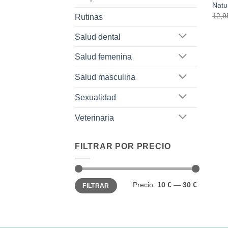
Natu
12,
Rutinas
Salud dental
Salud femenina
Salud masculina
Sexualidad
Veterinaria
FILTRAR POR PRECIO
Precio
Precio
Precio:
10 €
—
30 €
FILTRAR
mínimo
máximo