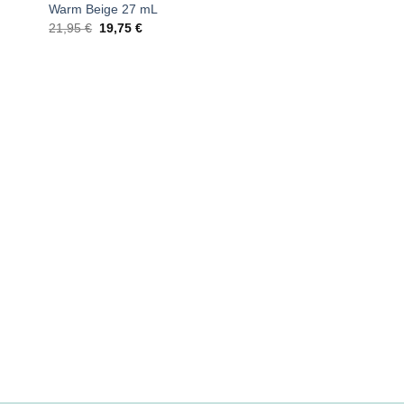
Warm Beige 27 mL
El
El
21,95
€
19,75
€
precio
precio
original
actual
era:
es:
21,95 €.
19,75 €.