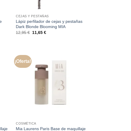
CEJAS Y PESTAÑAS
e
Lápiz perfilador de cejas y pestañas
Dark Blonde Blooming MIA
El
El
12,95
€
11,65
€
precio
precio
original
actual
era:
es:
12,95 €.
11,65 €.
¡Oferta!
COSMÉTICA
laje
Mia Laurens Paris Base de maquillaje