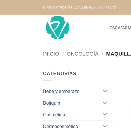
Saltar
C/ de los Yébenes, 127, Latina, 28047 Madrid
al
contenido
PARAFARM
INICIO
/
ONCOLOGÍA
/
MAQUILL
CATEGORÍAS
Bebé y embarazo
Botiquín
Cosmética
Dermocosmética