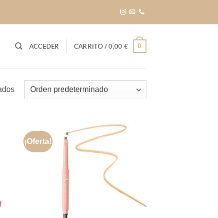
0
ACCEDER
CARRITO /
0,00
€
tados
¡Oferta!