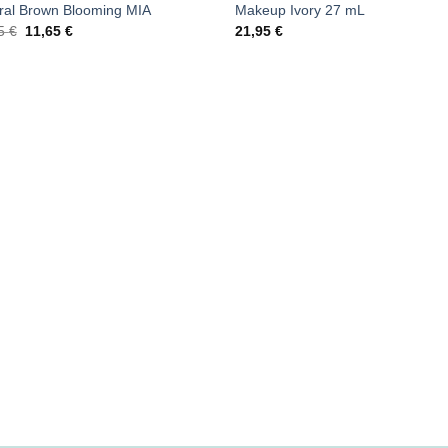
ral Brown Blooming MIA
Makeup Ivory 27 mL
El
El
95
€
11,65
€
21,95
€
precio
precio
original
actual
era:
es:
12,95 €.
11,65 €.