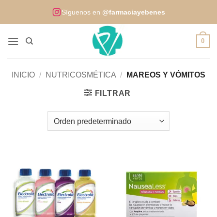
Saltar
Síguenos en
@farmaciayebenes
al
contenido
0
INICIO
/
NUTRICOSMÉTICA
/
MAREOS Y VÓMITOS
FILTRAR