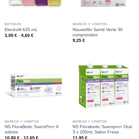
BOTIQUÍN
MAREOS Y VÓMITOS
NauseAliv Santé Verte 30
Electrolit 625 mL
comprimidos
Rango
3,99
€
-
4,60
€
de
9,25
€
precios:
desde
3,99 €
hasta
4,60 €
MAREOS Y VÓMITOS
MAREOS Y VÓMITOS
NS FloraBiotic SueroPro+ 6
NS Florabiotic Sueropro+ Oral
sobres
3 x 200mL Sabor Fresa
Rango
10,80
€
-
12,65
€
11,95
€