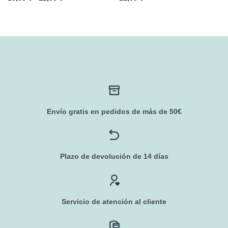
de
precios:
desde
10,80 €
hasta
12,65 €
Envío gratis en pedidos de más de 50€
Plazo de devolución de 14 días
Servicio de atención al cliente