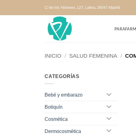
Saltar
C/ de los Yébenes, 127, Latina, 28047 Madrid
al
contenido
PARAFARM
INICIO
/
SALUD FEMENINA
/
COM
CATEGORÍAS
Bebé y embarazo
Botiquín
Cosmética
Dermocosmética