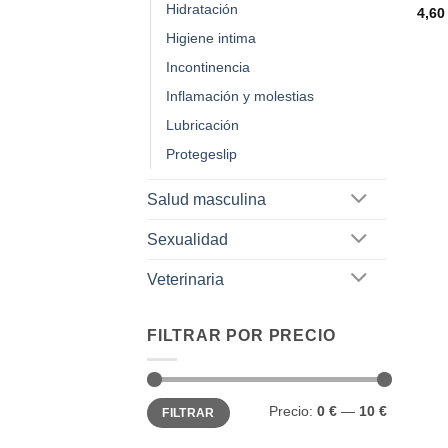
Hidratación
4,6
Higiene intima
Incontinencia
Inflamación y molestias
Lubricación
Protegeslip
Salud masculina
Sexualidad
Veterinaria
FILTRAR POR PRECIO
Precio
Precio
Precio:
0 €
—
10 €
FILTRAR
mínimo
máximo