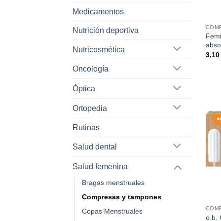
Medicamentos
COMP
Nutrición deportiva
Femi
abso
Nutricosmética
3,1
Oncología
Óptica
Ortopedia
Rutinas
Salud dental
Salud femenina
Bragas menstruales
Compresas y tampones
COMP
Copas Menstruales
o.b.