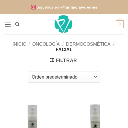
Saltar
Síguenos en
@farmaciayebenes
al
contenido
0
INICIO
/
ONCOLOGÍA
/
DERMOCOSMÉTICA
/
FACIAL
FILTRAR