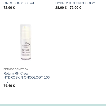
ONCOLOGY 500 ml
HYDROSKIN ONCOLOGY
Rango
72,00
€
28,00
€
-
72,00
€
de
precios:
desde
28,00 €
hasta
72,00 €
DERMOCOSMÉTICA
Return RH Cream
HYDROSKIN ONCOLOGY 100
mL
79,40
€