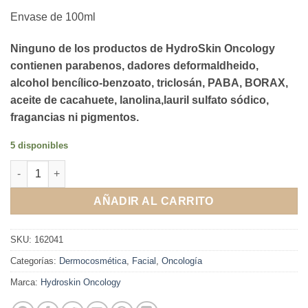
Envase de 100ml
Ninguno de los productos de HydroSkin Oncology
contienen parabenos, dadores deformaldheido,
alcohol bencílico-benzoato, triclosán, PABA, BORAX,
aceite de cacahuete, lanolina,lauril sulfato sódico,
fragancias ni pigmentos.
5 disponibles
Return RH Cream HYDROSKIN ONCOLOGY 100 mL cantidad
AÑADIR AL CARRITO
SKU:
162041
Categorías:
Dermocosmética
,
Facial
,
Oncología
Marca:
Hydroskin Oncology