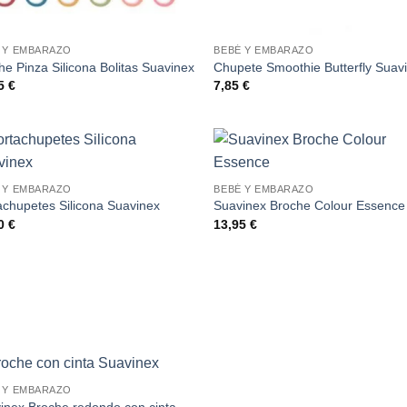
 Y EMBARAZO
BEBÉ Y EMBARAZO
he Pinza Silicona Bolitas Suavinex
Chupete Smoothie Butterfly Suav
85
€
7,85
€
 Y EMBARAZO
BEBÉ Y EMBARAZO
achupetes Silicona Suavinex
Suavinex Broche Colour Essence
50
€
13,95
€
 Y EMBARAZO
inex Broche redondo con cinta