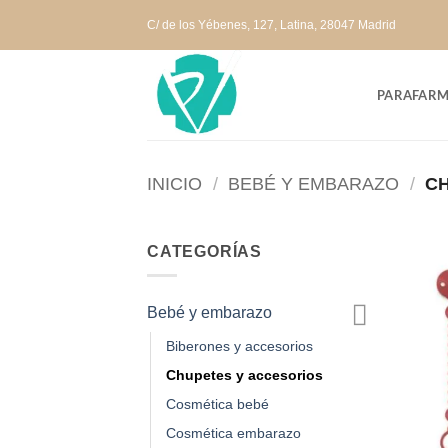
Saltar
C/ de los Yébenes, 127, Latina, 28047 Madrid
al
contenido
PARAFARM
INICIO
/
BEBÉ Y EMBARAZO
/
CH
CATEGORÍAS
Bebé y embarazo
Biberones y accesorios
Chupetes y accesorios
Cosmética bebé
Cosmética embarazo