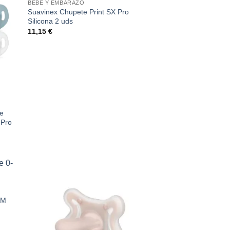
BEBÉ Y EMBARAZO
Suavinex Chupete Print SX Pro
Silicona 2 uds
11,15
€
ce
 Pro
8M