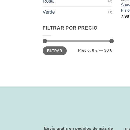
Rosa
(3)
Suav
Fisi
Verde
(1)
7,9
FILTRAR POR PRECIO
Precio
Precio
Precio:
0 €
—
30 €
FILTRAR
mínimo
máximo
Envío gratis en pedidos de más de
Pl