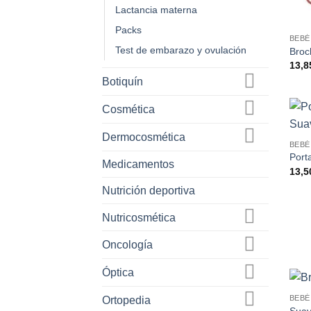
Lactancia materna
Packs
BEBÉ
Test de embarazo y ovulación
Broc
13,
Botiquín
Cosmética
Dermocosmética
BEBÉ
Port
Medicamentos
13,
Nutrición deportiva
Nutricosmética
Oncología
Óptica
BEBÉ
Ortopedia
Suav