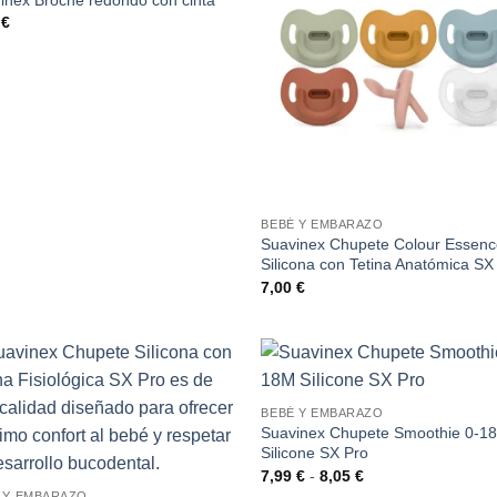
0
€
BEBÉ Y EMBARAZO
Suavinex Chupete Colour Essen
Silicona con Tetina Anatómica SX
7,00
€
BEBÉ Y EMBARAZO
Suavinex Chupete Smoothie 0-1
Silicone SX Pro
Rango
7,99
€
-
8,05
€
de
 Y EMBARAZO