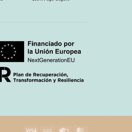
Visa
Bank
Credit
MasterCard