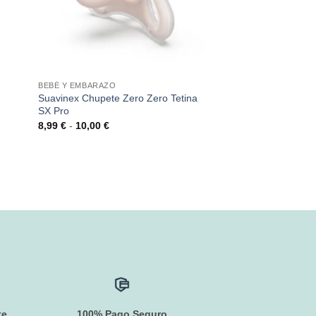
BEBÉ Y EMBARAZO
Suavinex Chupete Zero Zero Tetina
SX Pro
Rango
8,99
€
-
10,00
€
de
precios:
desde
8,99 €
hasta
10,00 €
te
100% Pago Seguro