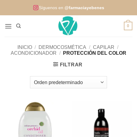
Saltar
Síguenos en
@farmaciayebenes
al
contenido
0
INICIO
/
DERMOCOSMÉTICA
/
CAPILAR
/
ACONDICIONADOR
/
PROTECCIÓN DEL COLOR
FILTRAR