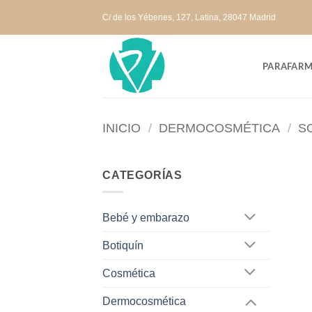
Saltar
C/ de los Yébenes, 127, Latina, 28047 Madrid
al
contenido
PARAFARM
INICIO
/
DERMOCOSMÉTICA
/
S
CATEGORÍAS
Bebé y embarazo
Botiquín
Cosmética
Dermocosmética