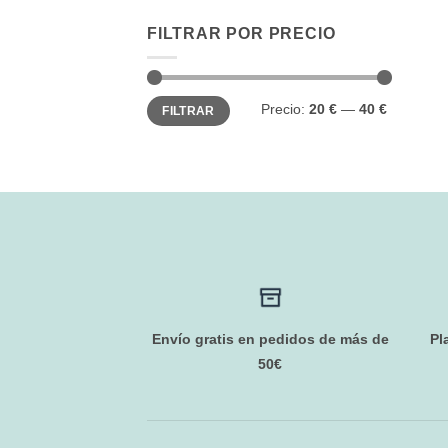
FILTRAR POR PRECIO
Precio
Precio
Precio:
20 €
—
40 €
FILTRAR
mínimo
máximo
Envío gratis en pedidos de más de
Pl
50€