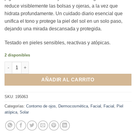
reduce visiblemente las bolsas y ojeras, a la vez que
hidrata profundamente. Un cuidado diario esencial que
unifica el tono y protege la piel del sol en un solo paso,
dejando una mirada descansada y protegida.
Testado en pieles sensibles, reactivas y atópicas.
2 disponibles
Be+ Skinprotect Contorno de ojos SPF30+ cantidad
AÑADIR AL CARRITO
SKU:
195063
Categorías:
Contorno de ojos
,
Dermocosmética
,
Facial
,
Facial
,
Piel
atópica
,
Solar