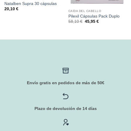
Natalben Supra 30 cápsulas
20,10
€
CAÍDA DEL CABELLO
Pilexil Cápsulas Pack Duplo
El
El
58,10
€
45,95
€
precio
precio
original
actual
era:
es:
58,10 €.
45,95 €.
Envío gratis en pedidos de más de 50€
Plazo de devolución de 14 días