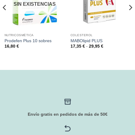
SIN EXISTENCIAS
NUTRICOSMÉTICA
COLESTEROL
Prodefen Plus 10 sobres
MABOlipid PLUS
Rango
16,80
€
17,35
€
-
29,95
€
de
precios:
desde
17,35 €
hasta
29,95 €
Envío gratis en pedidos de más de 50€