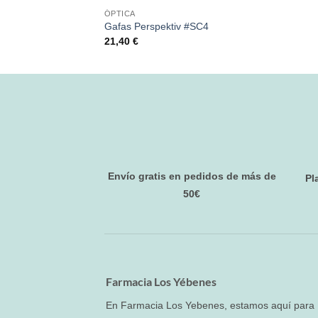
ÓPTICA
Gafas Perspektiv #SC4
21,40
€
Envío gratis en pedidos de más de
Pl
50€
Farmacia Los Yébenes
En Farmacia Los Yebenes, estamos aquí para