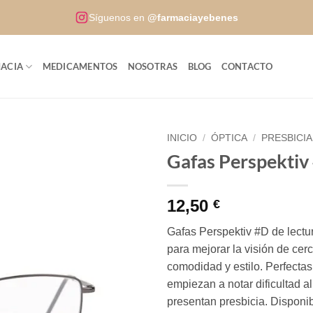
Síguenos en
@farmaciayebenes
ACIA
MEDICAMENTOS
NOSOTRAS
BLOG
CONTACTO
INICIO
/
ÓPTICA
/
PRESBICIA
Gafas Perspektiv
12,50
€
Gafas Perspektiv #D de lectu
para mejorar la visión de cer
comodidad y estilo. Perfecta
empiezan a notar dificultad al
presentan presbicia. Disponi