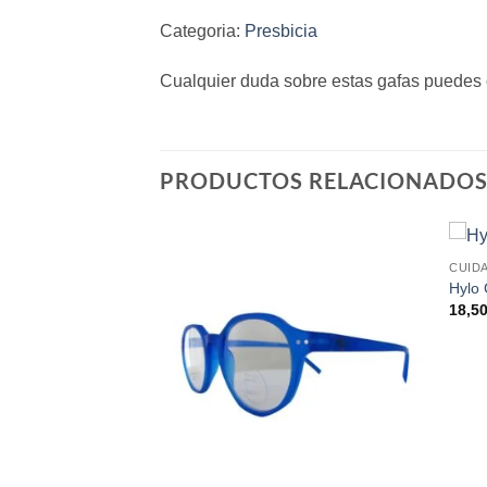
Categoria:
Presbicia
Cualquier duda sobre estas gafas puedes 
PRODUCTOS RELACIONADO
CUID
Hylo
18,5
sol: Adulto y niños
ango
e
recios:
esde
2,95 €
asta
5,95 €