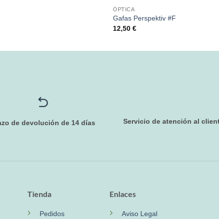
ÓPTICA
Gafas Perspektiv #F
12,50
€
Servicio de atención al clien
azo de devolución de 14 días
Tienda
Enlaces
Pedidos
Aviso Legal