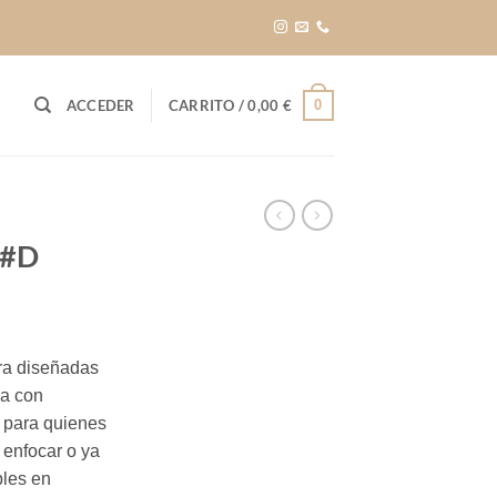
0
ACCEDER
CARRITO /
0,00
€
 #D
ra diseñadas
ca con
s para quienes
 enfocar o ya
bles en