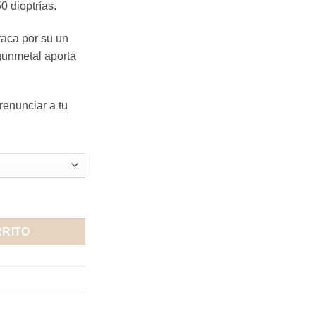
0 dioptrías.
aca por su un
gunmetal aporta
 renunciar a tu
RRITO