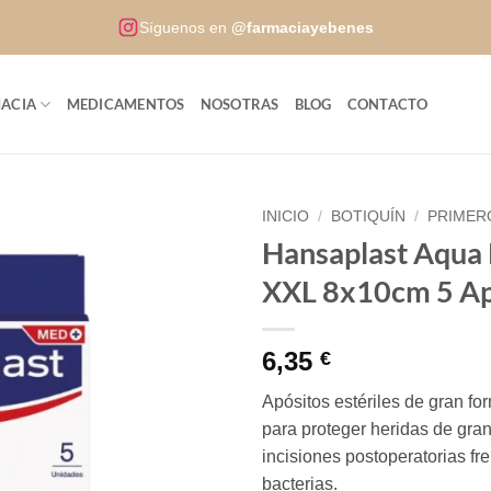
Síguenos en
@farmaciayebenes
ACIA
MEDICAMENTOS
NOSOTRAS
BLOG
CONTACTO
INICIO
/
BOTIQUÍN
/
PRIMER
Hansaplast Aqua 
XXL 8x10cm 5 Ap
6,35
€
Apósitos estériles de gran f
para proteger heridas de gra
incisiones postoperatorias fre
bacterias.