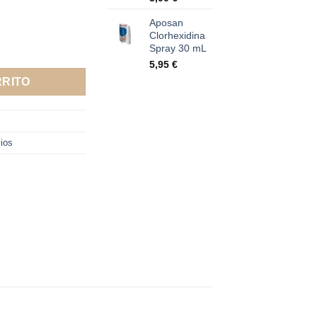
Aposan
Clorhexidina
8x10cm 5 Apósitos cantidad
Spray 30 mL
5,95
€
RRITO
lios