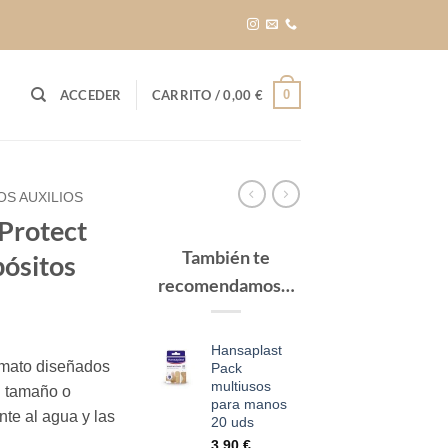
0
ACCEDER
CARRITO /
0,00
€
OS AUXILIOS
Protect
También te
ósitos
recomendamos…
Hansaplast
ormato diseñados
Pack
multiusos
n tamaño o
para manos
nte al agua y las
20 uds
3,90
€