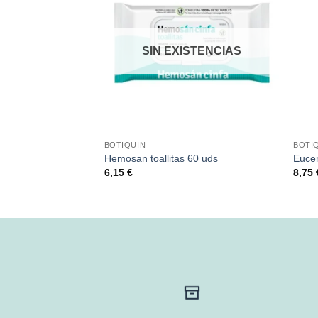
SIN EXISTENCIAS
BOTIQUÍN
BOTI
 Bálsamo de labios
Hemosan toallitas 60 uds
Euce
imón
6,15
€
8,75