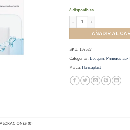
8 disponibles
Hansaplast Aqua Protect XXL 
AÑADIR AL CA
SKU:
197527
Categorías:
Botiquín
,
Primeros auxi
Marca:
Hansaplast
ALORACIONES (0)