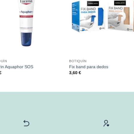
QUÍN
BOTIQUÍN
rin Aquaphor SOS
Fix band para dedos
€
3,60
€