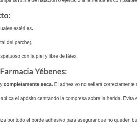
umpir la rutina de natación o ejercicio si la herida es compatible 
cto:
uales estériles.
al del parche).
spetuoso con la piel y libre de látex.
e Farmacia Yébenes:
 y
completamente seca
. El adhesivo no sellará correctamente
 aplica el apósito centrando la compresa sobre la herida. Evita es
za por todo el borde adhesivo para asegurar que no queden bu