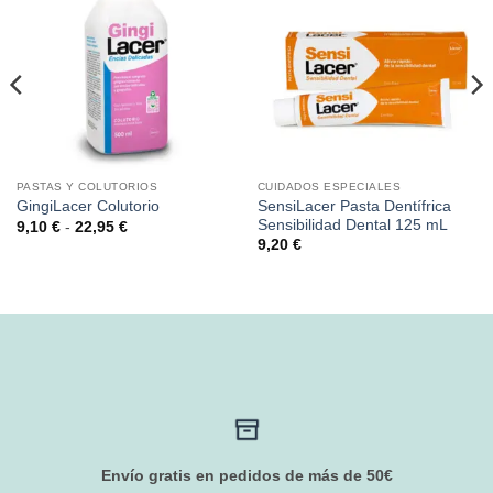
PASTAS Y COLUTORIOS
CUIDADOS ESPECIALES
SensiLacer Pasta Dentífrica
GingiLacer Colutorio
Sensibilidad Dental 125 mL
Rango
9,10
€
-
22,95
€
de
9,20
€
precios:
desde
9,10 €
hasta
22,95 €
Envío gratis en pedidos de más de 50€