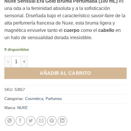
Nuxe Sensual Era Gold Bruma Perfumada (100 mL)
es
una oda a la feminidad absoluta y a la sofisticación
sensorial. Diseñada bajo el característico
savoir-faire
de la
alta perfumería francesa de Nuxe, esta bruma ligera y
magnética envuelve tanto el
cuerpo
como el
cabello
en
un halo de sensualidad dorada irresistible.
9 disponibles
Nuxe Sensual Era Gold Bruma Perfumada Cuerpo y Pelo 100mL
AÑADIR AL CARRITO
SKU:
53917
Categorías:
Cosmética
,
Perfumes
Marca:
NUXE