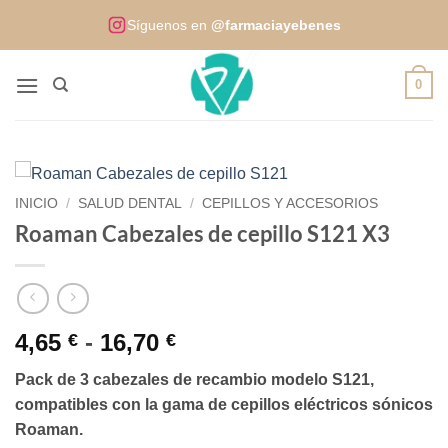
Saltar
Síguenos en
@farmaciayebenes
al
contenido
0
INICIO
/
SALUD DENTAL
/
CEPILLOS Y ACCESORIOS
Roaman Cabezales de cepillo S121 X3
Rango
4,65
-
16,70
€
€
de
Pack de 3 cabezales de recambio modelo S121,
precios:
compatibles con la gama de cepillos eléctricos sónicos
desde
Roaman.
4,65 €