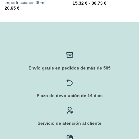
imperfecciones 30ml
Rango
15,32
€
-
30,73
€
de
20,65
€
precios:
desde
15,32 €
hasta
30,73 €
Envío gratis en pedidos de más de 50€
Plazo de devolución de 14 días
Servicio de atención al cliente