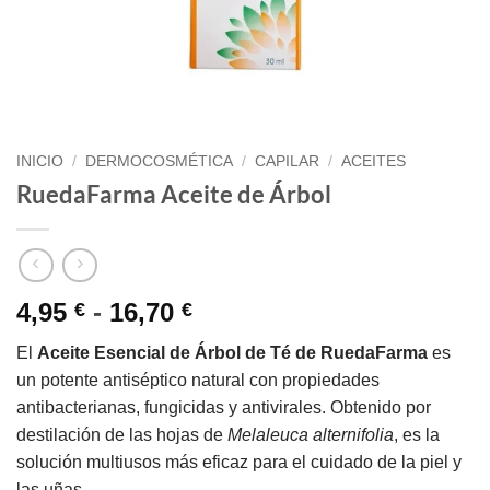
INICIO
/
DERMOCOSMÉTICA
/
CAPILAR
/
ACEITES
RuedaFarma Aceite de Árbol
Rango
4,95
-
16,70
€
€
de
El
Aceite Esencial de Árbol de Té de RuedaFarma
es
precios:
un potente antiséptico natural con propiedades
desde
antibacterianas, fungicidas y antivirales. Obtenido por
4,95 €
destilación de las hojas de
Melaleuca alternifolia
, es la
hasta
solución multiusos más eficaz para el cuidado de la piel y
16,70 €
las uñas.