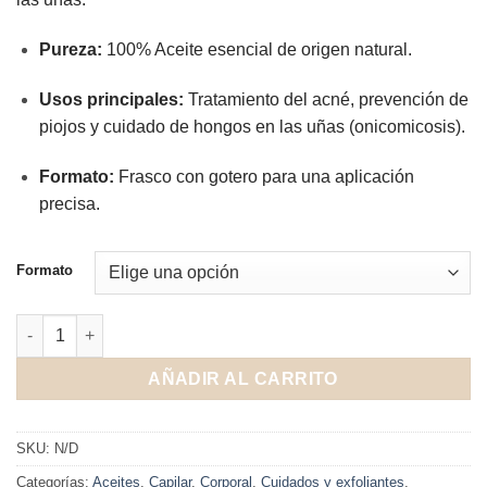
Pureza:
100% Aceite esencial de origen natural.
Usos principales:
Tratamiento del acné, prevención de
piojos y cuidado de hongos en las uñas (onicomicosis).
Formato:
Frasco con gotero para una aplicación
precisa.
Formato
RuedaFarma Aceite de Árbol cantidad
AÑADIR AL CARRITO
SKU:
N/D
Categorías:
Aceites
,
Capilar
,
Corporal
,
Cuidados y exfoliantes
,