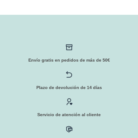
original
actual
era:
es:
10,55 €.
8,50 €.
Envío gratis en pedidos de más de 50€
Plazo de devolución de 14 días
Servicio de atención al cliente