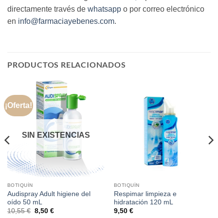
directamente través de
whatsapp
o por correo electrónico
en
info@farmaciayebenes.com
.
PRODUCTOS RELACIONADOS
¡Oferta!
SIN EXISTENCIAS
BOTIQUÍN
BOTIQUÍN
Audispray Adult higiene del
Respimar limpieza e
oído 50 mL
hidratación 120 mL
El
El
10,55
€
8,50
€
9,50
€
precio
precio