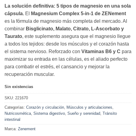
precio
precio
La solución definitiva: 5 tipos de magnesio en una sola
original
actual
cápsula.
El
Magnesium Complex 5-in-1 de ZENement
era:
es:
es la fórmula de magnesio más completa del mercado. Al
27,00 €.
19,97 €.
combinar
Bisglicinato, Malato, Citrato, L-Ascorbato y
Taurato
, este suplemento asegura que el magnesio llegue
a todos los tejidos: desde los músculos y el corazón hasta
el sistema nervioso. Reforzado con
Vitaminas B6 y C
para
maximizar su entrada en las células, es el aliado perfecto
para combatir el estrés, el cansancio y mejorar la
recuperación muscular.
Sin existencias
SKU:
221670
Categorías:
Corazón y circulación
,
Músculos y articulaciones
,
Nutricosmética
,
Sistema digestivo
,
Sueño y serenidad
,
Tránsito
intestinal
Marca:
Zenement