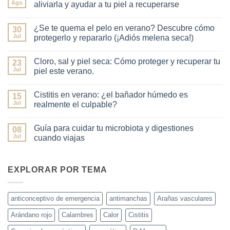
Ago
aliviarla y ayudar a tu piel a recuperarse
No
hay
¿Se te quema el pelo en verano? Descubre cómo
30
comentarios
en
Jul
protegerlo y repararlo (¡Adiós melena seca!)
Quemadura
solar:
No
el
hay
Cloro, sal y piel seca: Cómo proteger y recuperar tu
protocolo
23
comentarios
farmacéutico
en
Jul
piel este verano.
para
¿Se
aliviarla
te
No
y
quema
hay
Cistitis en verano: ¿el bañador húmedo es
ayudar
el
15
comentarios
a
pelo
en
Jul
realmente el culpable?
tu
en
Cloro,
piel
verano?
sal
No
a
Descubre
y
hay
Guía para cuidar tu microbiota y digestiones
recuperarse
cómo
piel
08
comentarios
protegerlo
seca:
en
Jul
cuando viajas
y
Cómo
Cistitis
repararlo
proteger
en
No
(¡Adiós
y
verano:
hay
melena
recuperar
¿el
comentarios
seca!)
tu
bañador
en
EXPLORAR POR TEMA
piel
húmedo
Guía
este
es
para
verano.
realmente
cuidar
el
tu
anticonceptivo de emergencia
antimanchas
Arañas vasculares
culpable?
microbiota
y
Arándano rojo
Calambres
Calor
Cistitis
digestiones
cuando
viajas