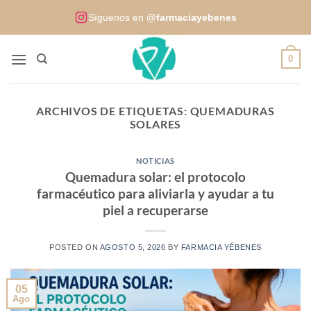
Saltar
Síguenos en
@farmaciayebenes
al
contenido
0
ARCHIVOS DE ETIQUETAS:
QUEMADURAS
SOLARES
NOTICIAS
Quemadura solar: el protocolo
farmacéutico para aliviarla y ayudar a tu
piel a recuperarse
POSTED ON
AGOSTO 5, 2026
BY
FARMACIA YÉBENES
05
Ago