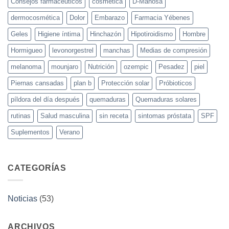
Consejos farmacéuticos
cosmética
D-Manosa
dermocosmética
Dolor
Embarazo
Farmacia Yébenes
Geles
Higiene íntima
Hinchazón
Hipotiroidismo
Hombre
Hormigueo
levonorgestrel
manchas
Medias de compresión
melanoma
mounjaro
Nutrición
ozempic
Pesadez
piel
Piernas cansadas
plan b
Protección solar
Próbioticos
píldora del día después
quemaduras
Quemaduras solares
rutinas
Salud masculina
sin receta
sintomas próstata
SPF
Suplementos
Verano
CATEGORÍAS
Noticias
(53)
ARCHIVOS