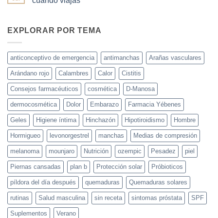
cuando viajas
y
Cómo
Cistitis
repararlo
proteger
en
No
(¡Adiós
y
verano:
hay
melena
recuperar
¿el
comentarios
seca!)
tu
bañador
en
EXPLORAR POR TEMA
piel
húmedo
Guía
este
es
para
verano.
realmente
cuidar
el
tu
anticonceptivo de emergencia
antimanchas
Arañas vasculares
culpable?
microbiota
y
Arándano rojo
Calambres
Calor
Cistitis
digestiones
cuando
viajas
Consejos farmacéuticos
cosmética
D-Manosa
dermocosmética
Dolor
Embarazo
Farmacia Yébenes
Geles
Higiene íntima
Hinchazón
Hipotiroidismo
Hombre
Hormigueo
levonorgestrel
manchas
Medias de compresión
melanoma
mounjaro
Nutrición
ozempic
Pesadez
piel
Piernas cansadas
plan b
Protección solar
Próbioticos
píldora del día después
quemaduras
Quemaduras solares
rutinas
Salud masculina
sin receta
sintomas próstata
SPF
Suplementos
Verano