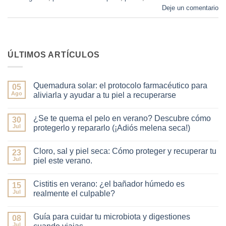
Deje un comentario
ÚLTIMOS ARTÍCULOS
Quemadura solar: el protocolo farmacéutico para
05
Ago
aliviarla y ayudar a tu piel a recuperarse
No
hay
¿Se te quema el pelo en verano? Descubre cómo
30
comentarios
en
Jul
protegerlo y repararlo (¡Adiós melena seca!)
Quemadura
solar:
No
el
hay
Cloro, sal y piel seca: Cómo proteger y recuperar tu
protocolo
23
comentarios
farmacéutico
en
Jul
piel este verano.
para
¿Se
aliviarla
te
No
y
quema
hay
Cistitis en verano: ¿el bañador húmedo es
ayudar
el
15
comentarios
a
pelo
en
Jul
realmente el culpable?
tu
en
Cloro,
piel
verano?
sal
No
a
Descubre
y
hay
Guía para cuidar tu microbiota y digestiones
recuperarse
cómo
piel
08
comentarios
protegerlo
seca:
en
Jul