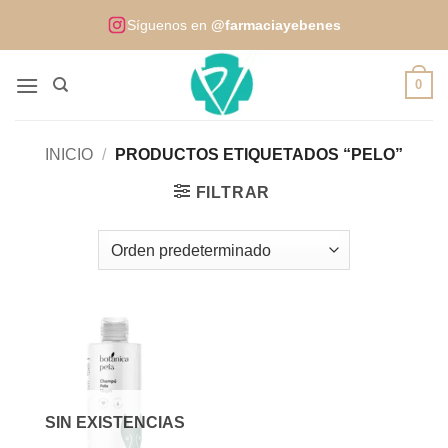
Saltar
Síguenos en
@farmaciayebenes
al
contenido
0
INICIO
/
PRODUCTOS ETIQUETADOS “PELO”
FILTRAR
SIN EXISTENCIAS